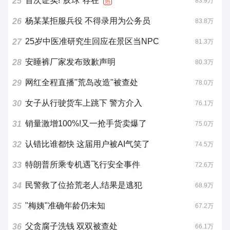
首次证实!"胶球"存在
25
83.9万
热
杨某某拒服兵役 不得录用为公务员
26
83.8万
25岁中医准研究生回应在景区当NPC
27
81.3万
安睡裤厂家发布致歉声明
28
80.3万
网红全程直播"荒岛改造"被查处
29
78.0万
女子从行驶货车上跳下 警方介入
30
76.1万
销量激增100%!又一抢手货卖爆了
31
75.0万
认错比谁都快 这届用户被AI气笑了
32
74.5万
特朗普所乘专机遇飞行安全事件
33
72.6万
民警救了位拾荒老人,结果是逃犯
34
68.9万
"梅姨"准确年龄仍未知
35
67.2万
父贪腐子洗钱 双双被查处
36
66.1万