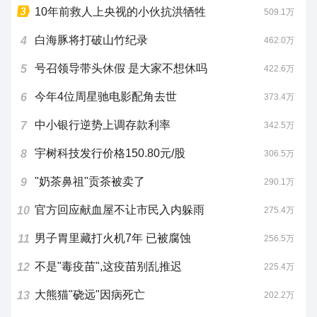
10年前救人上央视的小伙抗洪牺牲
509.1万
白海豚将打破山竹纪录
4
462.0万
号召领导带头休假 是大家不想休吗
5
422.6万
今年4位周星驰电影配角去世
6
373.4万
中小银行逆势上调存款利率
7
342.5万
宇树科技发行价格150.80元/股
8
306.5万
"奶茶鼻祖"贡茶被卖了
9
290.1万
官方回应献血屋不让市民入内躲雨
10
275.4万
男子胃里藏打火机7年 已被腐蚀
11
256.5万
不是"毒疫苗",这疫苗别乱推迟
12
225.4万
大熊猫"硗远"因病死亡
13
202.2万