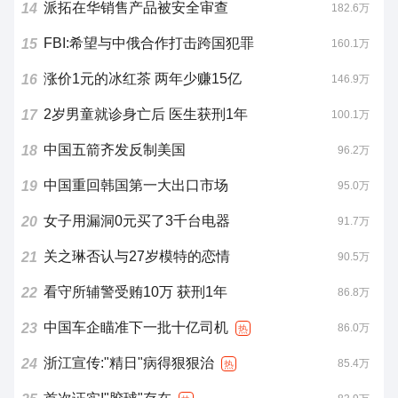
派拓在华销售产品被安全审查
14
182.6万
FBI:希望与中俄合作打击跨国犯罪
15
160.1万
涨价1元的冰红茶 两年少赚15亿
16
146.9万
2岁男童就诊身亡后 医生获刑1年
17
100.1万
中国五箭齐发反制美国
18
96.2万
中国重回韩国第一大出口市场
19
95.0万
女子用漏洞0元买了3千台电器
20
91.7万
关之琳否认与27岁模特的恋情
21
90.5万
看守所辅警受贿10万 获刑1年
22
86.8万
中国车企瞄准下一批十亿司机
23
86.0万
热
浙江宣传:"精日"病得狠狠治
24
85.4万
热